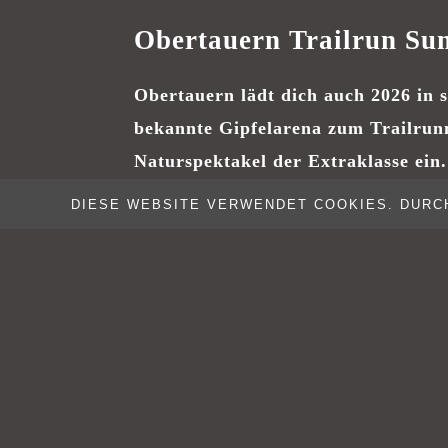
Obertauern Trailrun Su
Obertauern lädt dich auch 2026 in s
bekannte Gipfelarena zum Trailrun
Naturspektakel der Extraklasse ein.
DIESE WEBSITE VERWENDET COOKIES. DURCH
Gemäß dem Motto #LOVEOBERTA
wirst auch Du die abwechslungsreiche
flowigen, technisch anspruchsvollen 
großartigem 360°-Panorama ausgestat
Trails in der wunderschönen hochalpi
Natur rund um Obertauern beim 3.
Obertauern Trailrun Summit im Juli 
lieben lernen oder erneut entdecken.