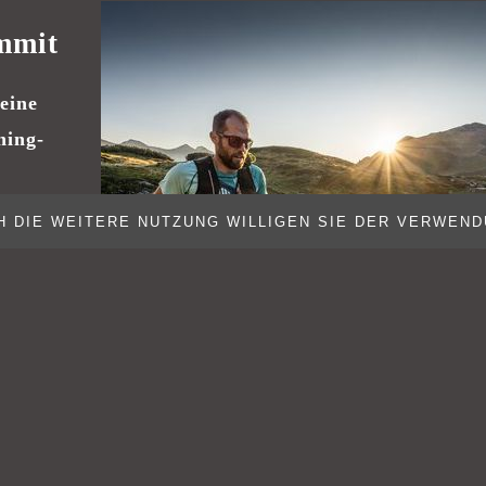
mmit
eine
ning-
 DIE WEITERE NUTZUNG WILLIGEN SIE DER VERWEND
UERN
n,
und mit
teten
nen
2026