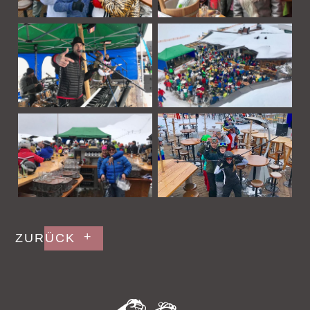
Gastgeber & Team
Events & Aktuelles
Bildergalerie
Gutschein kaufen
Unvergessen
Jobangebote
ZURÜCK