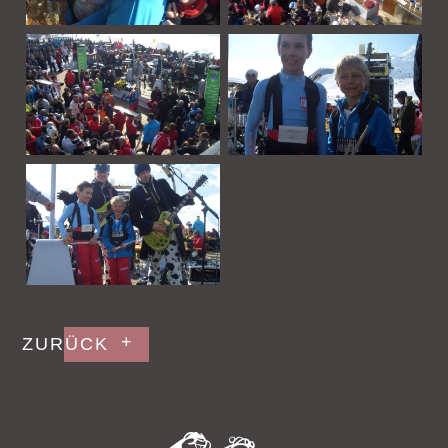
Gastgeber & Team
Events & Aktuelles
Bildergalerie
Gutschein kaufen
Unvergessen
Jobangebote
ZURÜCK