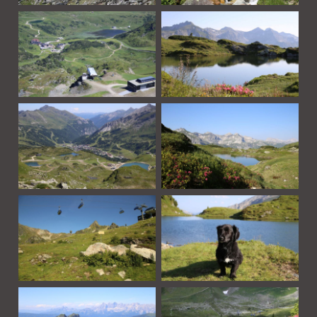
Gastgeber & Team
Events & Aktuelles
Bildergalerie
Gutschein kaufen
Unvergessen
Jobangebote