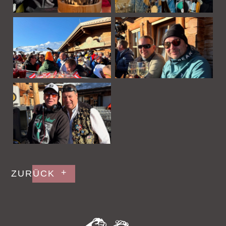
Gastgeber & Team
Events & Aktuelles
Bildergalerie
Gutschein kaufen
Unvergessen
Jobangebote
ZURÜCK