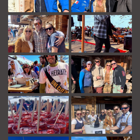
Gastgeber & Team
Events & Aktuelles
Bildergalerie
Gutschein kaufen
Unvergessen
Jobangebote